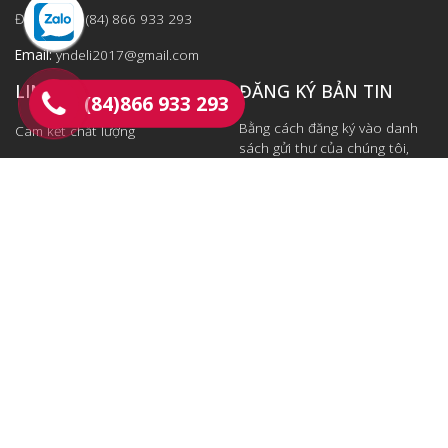
Điện thoại: (84) 866 933 293
Email:
yndeli2017@gmail.com
LINK NHANH
ĐĂNG KÝ BẢN TIN
(84)866 933 293
Bằng cách đăng ký vào danh
Cam kết chất lượng
sách gửi thư của chúng tôi,
Chính sách thanh toán
bạn sẽ luôn được cập nhật
những tin tức mới nhất từ
Chính sách vận chuyển
chúng tôi.
Đăng ký ngay
Máy đo 2D chính hãng
© 2026 DELIVN.
Design by
DIM GROUP