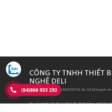
CÔNG TY TNHH THIẾT B
NGHỆ DELI
(84)866 933 293
Giấy phép ĐKKD số 2300978756 do Sở kế hoạch và đ
03/04/2017
Trụ sở chính: Số 28, Lý Thái Tổ, Đình Bảng, phố Từ Sơ