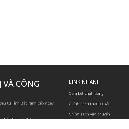
Ị VÀ CÔNG
LINK NHANH
Cam kết chất lượng
ầu tư Tỉnh Bắc Ninh cấp ngày
Chính sách thanh toán
Chính sách vận chuyển
n, Bắc Ninh, Việt Nam