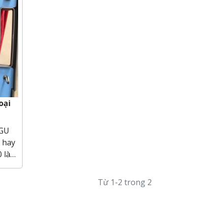
oại
IGU
 là
AIGU
m tra
Từ 1-2 trong 2