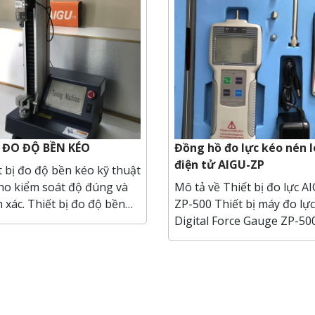
 ĐO ĐỘ BỀN KÉO
Đồng hồ đo lực kéo nén l
điện tử AIGU-ZP
t bị đo độ bền kéo kỹ thuật
ho kiểm soát độ đúng và
Mô tả về Thiết bị đo lực A
h xác. Thiết bị đo độ bền
ZP-500 Thiết bị máy đo lực hay
kỹ thuật số bao gồm máy
Digital Force Gauge ZP-500
 điều khiển tự động các
thiết bị sản xuất từ hãng 
ơng phá
– Hồng Kông. Nó giúp kiể
tải trọng khi kéo đẩy. Cấu trúc
củ