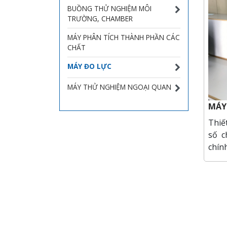
BUỒNG THỬ NGHIỆM MÔI
TRƯỜNG, CHAMBER
MÁY PHÂN TÍCH THÀNH PHẦN CÁC
CHẤT
MÁY ĐO LỰC
MÁY THỬ NGHIỆM NGOẠI QUAN
MÁY
Thiế
số c
chín
kéo 
tính
phư