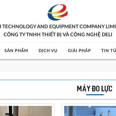
I TECHNOLOGY AND EQUIPMENT COMPANY LIM
CÔNG TY TNHH THIẾT BỊ VÀ CÔNG NGHỆ DELI
SẢN PHẨM
DỊCH VỤ
GIẢI PHÁP
TIN T
MÁY ĐO LỰC