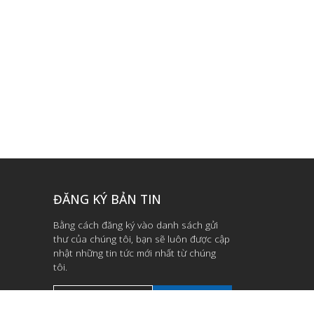
ĐĂNG KÝ BẢN TIN
Bằng cách đăng ký vào danh sách gửi
thư của chúng tôi, bạn sẽ luôn được cập
nhật những tin tức mới nhất từ chúng
tôi.
Đăng ký ngay