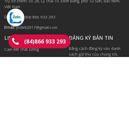
Trụ sở chính: Số 28, Lý Thái Tổ, Đình Bảng, phố Từ Sơn, Bắc Ninh,
Việt Nam
Điện thoại: (84) 866 933 293
Email:
yndeli2017@gmail.com
LINK NHANH
ĐĂNG KÝ BẢN TIN
(84)866 933 293
Bằng cách đăng ký vào danh
Cam kết chất lượng
sách gửi thư của chúng tôi,
Chính sách thanh toán
bạn sẽ luôn được cập nhật
những tin tức mới nhất từ
Chính sách vận chuyển
chúng tôi.
Đăng ký ngay
Máy đo 2D chính hãng
© 2026 DELIVN.
Design by
DIM GROUP